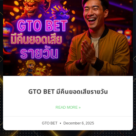
GTO BET มีคืนยอดเสียรายวัน
READ MORE »
GTO BET
December 6, 2025