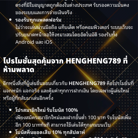
ตรงที่มีใบอนุญาตถูกต้องในต่างประเทศ รับรองความมั่นคง
ของระบบและการจ่ายเงินจริง
รองรับทุกแพลตฟอร์ม
ไม่ว่าจะเล่นผ่านมือถือ แท็บเล็ต หรือคอมพิวเตอร์ ระบบเว็บจะ
ปรับขนาดหน้าจอให้เหมาะสมโดยอัตโนมัติ รองรับทั้ง
Android และ iOS
โปรโมชั่นสุดคุ้มจาก HENGHENG789 ที่
ห้ามพลาด
อีกหนึ่งสิ่งที่ผู้เล่นชื่นชอบเกี่ยวกับ
HENGHENG789
คือโปรโมชั่นที่
แจกหนัก แจกจริง และคุ้มค่าทุกการฝากเงิน โดยเฉพาะผู้เล่นใหม่
หรือผู้ที่กลับมาเล่นอีกครั้ง
โปรสมาชิกใหม่ รับโบนัส 100%
เพียงสมัครสมาชิกใหม่และฝากขั้นต่ำ 100 บาท รับโบนัสเพิ่ม
อีก 100 บาททันที สามารถใช้เล่นได้ทุกเกมบนเว็บ
โบนัสคืนยอดเสีย 10% ทุกสัปดาห์