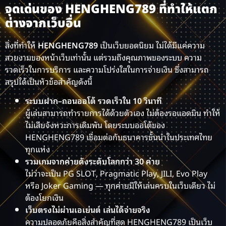
จุดเด่นของ HENGHENG789 ที่ทำให้แตก
ต่างจากเว็บอื่น
สิ่งที่ทำให้
HENGHENG789
เป็นเว็บยอดนิยม ไม่ได้มีแค่ความ
สวยงามของหน้าเว็บเท่านั้น แต่รวมถึงคุณภาพของระบบ ความ
รวดเร็วในการบริการ และความโปร่งใสในการจ่ายเงิน ซึ่งสามารถ
สรุปได้เป็นหัวข้อสำคัญดังนี้
ระบบฝาก–ถอนออโต้ รวดเร็วใน 10 วินาที
ผู้เล่นสามารถทำรายการได้ด้วยตัวเอง ไม่ต้องรอแอดมิน ทำให้
ไม่เสียจังหวะการเดิมพัน โดยระบบออโต้ของ
HENGHENG789 เชื่อมต่อกับธนาคารชั้นนำในประเทศไทย
ทุกแห่ง
รวมเกมจากค่ายดังระดับโลกกว่า 30 ค่าย
ไม่ว่าจะเป็น PG SLOT, Pragmatic Play, JILI, Evo Play
หรือ Joker Gaming — ทุกค่ายมีให้เล่นครบในเว็บเดียว ไม่
ต้องโยกเงิน
เว็บตรงไม่ผ่านเอเย่นต์ เล่นได้จ่ายจริง
ความปลอดภัยคือสิ่งสำคัญที่สุด HENGHENG789 เป็นเว็บ