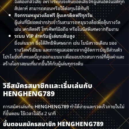
ไม่ต้องกลัวเสีย เพราะระบบจะคืนยอดเสียให้ผู้เล่นอัตโนมัติทุก
สัปดาห์ สามารถถอนหรือใช้ต่อทุนได้ทันที
กิจกรรมหมุนวงล้อฟรี ลุ้นเครดิตฟรีทุกวัน
ผู้เล่นที่มียอดฝากประจำวันสามารถหมุนวงล้อเพื่อลุ้นรางวัล
เช่น เครดิตฟรี โทรศัพท์มือถือ หรือโบนัสพิเศษจากทีมงาน
ระบบ VIP สำหรับผู้เล่นระดับสูง
ยิ่งเล่นมาก ยิ่งได้สิทธิพิเศษมาก เช่น โบนัสรายเดือน ของ
รางวัลพรีเมียม และการดูแลเฉพาะจากผู้จัดการบัญชีส่วนตัว
โปรโมชั่นทั้งหมดนี้ถูกออกแบบมาเพื่อมอบประสบการณ์ที่คุ้มค่าและ
สร้างโอกาสชนะที่มากขึ้นให้กับผู้เล่นทุกระดับ
วิธีสมัครสมาชิกและเริ่มเล่นกับ
HENGHENG789
การสมัครเล่นกับ
HENGHENG789
ทำได้ง่ายและรวดเร็วภายในไม่
กี่ขั้นตอน ใช้เวลาไม่ถึง 2 นาที
ขั้นตอนสมัครสมาชิก HENGHENG789