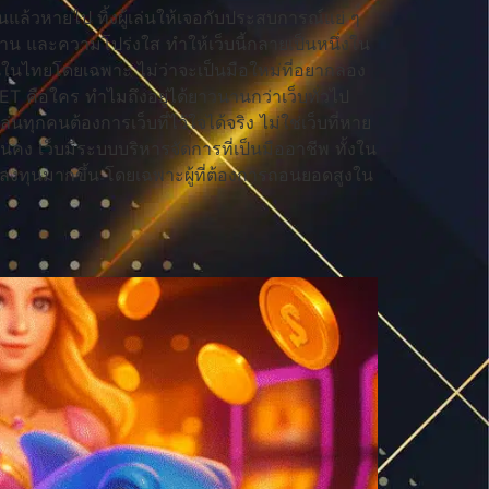
นแล้วหายไป ทิ้งผู้เล่นให้เจอกับประสบการณ์แย่ ๆ
ฐาน และความโปร่งใส ทำให้เว็บนี้กลายเป็นหนึ่งใน
เล่นในไทยโดยเฉพาะ ไม่ว่าจะเป็นมือใหม่ที่อยากลอง
T คือใคร ทำไมถึงอยู่ได้ยาวนานกว่าเว็บทั่วไป
เล่นทุกคนต้องการเว็บที่ไว้ใจได้จริง ไม่ใช่เว็บที่หาย
นคง เว็บมีระบบบริหารจัดการที่เป็นมืออาชีพ ทั้งใน
ะลงทุนมากขึ้น โดยเฉพาะผู้ที่ต้องการถอนยอดสูงใน