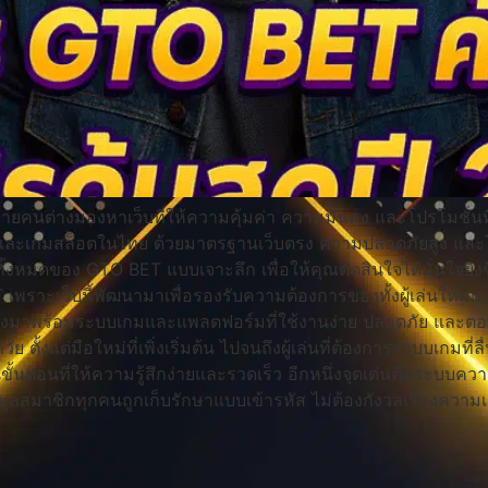
ายคนต่างมองหาเว็บที่ให้ความคุ้มค่า ความมั่นคง และโปรโมชั่นที่ท
โนและเกมสล็อตในไทย ด้วยมาตรฐานเว็บตรง ความปลอดภัยสูง และโปร
่นทั้งหมดของ GTO BET แบบเจาะลึก เพื่อให้คุณตัดสินใจได้มั่นใจย
าะเว็บนี้พัฒนามาเพื่อรองรับความต้องการของทั้งผู้เล่นใหม่และผู้
 แถมยังมาพร้อมระบบเกมและแพลตฟอร์มที่ใช้งานง่าย ปลอดภัย และต
 ตั้งแต่มือใหม่ที่เพิ่งเริ่มต้น ไปจนถึงผู้เล่นที่ต้องการระบบเกม
ั้นตอนที่ให้ความรู้สึกง่ายและรวดเร็ว อีกหนึ่งจุดเด่นคือระบบความป
ูลสมาชิกทุกคนถูกเก็บรักษาแบบเข้ารหัส ไม่ต้องกังวลเรื่องความเส