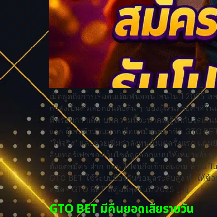
เมื่อพูดถึงการเริ่มต้นเดิมพันออนไลน์ในปี 2025 หล
กำลังเป็นตัวเลือกอันดับต้น ๆ ของผู้เล่นสายคาสิ
ที่พร้อมกว่าเดิม บทความนี้จะพาคุณรู้จักกับจุดเด
แรก ผู้เล่นจำนวนมากเลือกสมัครสมาชิก GTO BET เพร
“ให้จริง” และช่วยเพิ่มกำลังทุนตั้งแต่ครั้งแรก
อินเทอร์เฟซของเว็บไซต์ถูกออกแบบให้เหมาะกับทุกวัย
ตั้งแต่สมัคร ฝาก ถอน ไปจนถึงเข้าเล่นเกม ล้วนเป็นข
GTO BET ใช้ระบบป้องกันข้อมูลระดับสูง ทำให้ข้อม
สมัคร GTO BET ที่คุ้มที่สุดในปี 2025 […]
GTO BET มีคืนยอดเสียรายวัน