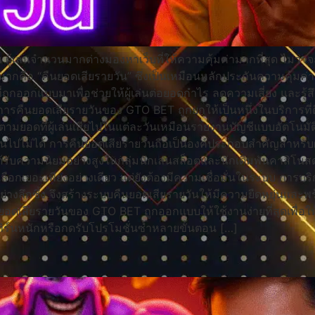
ู้เล่นจำนวนมากต่างมองหาเว็บที่ให้ความคุ้มค่ามากที่สุด ไม่ว่าจ
างมากคือ “คืนยอดเสียรายวัน” ซึ่งเป็นเหมือนหลักประกันความคุ้มค
รที่ถูกออกแบบมาเพื่อช่วยให้ผู้เล่นต่อยอดกำไร ลดความเสี่ยง และรู้
คืนยอดเสียรายวันของ GTO BET ถูกยกให้เป็นหนึ่งในบริการที่ดีท
ตามยอดที่ผู้เล่นเสียไปในแต่ละวันเหมือนรายงานบัญชีแบบอัตโนมัติ น
ไปไม่ได้ การคืนยอดเสียรายวันถือเป็นองค์ประกอบสำคัญสำหรับผู้เ
และได้รับความนิยมอย่างสูงในกลุ่มนักเล่นสล็อตและนักเดิมพันคาสิ
เลือกเยอะเพียงอย่างเดียว แต่ยังต้องมีความเชื่อมั่นในระบบ การ
่างลึกซึ้ง จึงสร้างระบบคืนยอดเสียรายวันให้มีความยืดหยุ่นและพ
อดเสียรายวันของ GTO BET ถูกออกแบบให้ใช้งานง่ายที่สุดเพื่อให้ผู้
ยอดเทิร์นหนักหรือกดรับโปรโมชั่นซ้ำหลายขั้นตอน […]