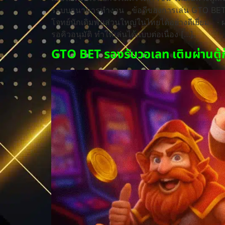
ระบบธนาคารทำงาน ข้อดีของการเล่น GTO BET แบ
โจทย์นักเดิมพันส่วนใหญ่ในไทยได้อย่างดีเยี่ย
รอคิวอนุมัติ ทำให้เล่นได้แบบต่อเนื่อง […]
GTO BET รองรับวอเลท เติมผ่านตู้ก็