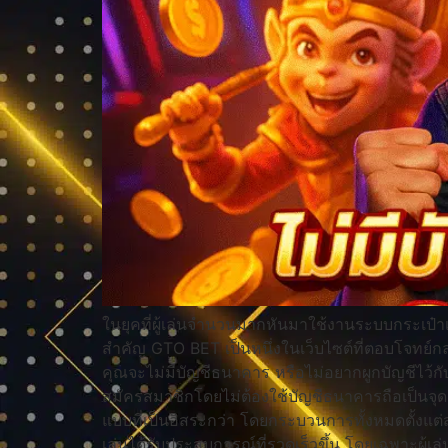
ในยุคที่ผู้เล่นจำนวนมากหันมาใช้งานระบบกระเป๋า
สำคัญ GTO BET เป็นหนึ่งในเว็บไซต์ที่ตอบโจทย์กล
คุณจะไม่มีบัญชีธนาคาร หรือไม่อยากผูกบัญชีไว้
สมัครสมาชิกโดยไม่ต้องใช้บัญชีธนาคารถือเป็นจุด
แบบที่เป็นอิสระกว่า โดยกระบวนการทั้งหมดตั้งแต
เล่นได้รับประสบการณ์ที่รวดเร็วขึ้น โดยเฉพาะผู้เล