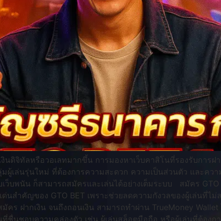
เงินดิจิทัลหรือวอเลทมากขึ้น การมองหาเว็บคาสิโนที่รองรับการฝ
ุ่มผู้เล่นรุ่นใหม่ ที่ต้องการความสะดวก ความเป็นส่วนตัว และค
กับเว็บพนัน ก็สามารถสมัครและเล่นได้อย่างเต็มระบบ สมัคร GTO 
เด่นสำคัญของ GTO BET เพราะช่วยลดความกังวลของผู้เล่นที่ไม่สะ
่สมัคร ฝากเงิน จนถึงถอนเงิน สามารถทำผ่าน TrueMoney Wallet ได
่นที่ชื่นชอบความคล่องตัว เช่น ผู้เล่นสล็อตมือถือ หรือผู้เล่นที่