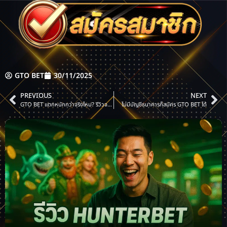
GTO BET
30/11/2025
PREVIOUS
NEXT
GTO BET แตกหนักกว่าจริงไหม? รีวิวจากผู้เล่น
ไม่มีบัญชีธนาคารก็สมัคร GTO BET ได้