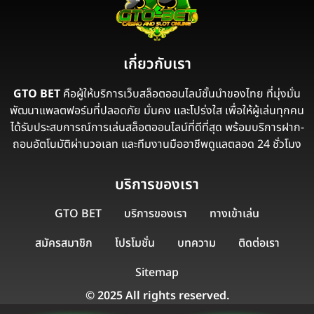
เกี่ยวกับเรา
GTO BET
คือผู้ให้บริการเว็บสล็อตออนไลน์ชั้นนำของไทย ที่มุ่งมั่น
พัฒนาแพลตฟอร์มที่ปลอดภัย มั่นคง และโปร่งใส เพื่อให้ผู้เล่นทุกคน
ได้รับประสบการณ์การเล่นสล็อตออนไลน์ที่ดีที่สุด พร้อมบริการฝาก-
ถอนอัตโนมัติผ่านวอเลท และทีมงานมืออาชีพดูแลตลอด 24 ชั่วโมง
บริการของเรา
GTO BET
บริการของเรา
ทางเข้าเล่น
สมัครสมาชิก
โปรโมชั่น
บทความ
ติดต่อเรา
Sitemap
© 2025 All rights reserved.