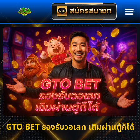
GTO BET
สมัครสมาชิ
ทางเข้าเล่น
โปรโมชั่น
บริการของเรา
รีวิวสล็อต
ติดต่อเรา
GTO BET รองรับวอเลท เติมผ่านตู้ก็ได้