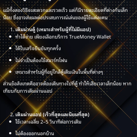
แม้ทั้งสองวิธีจะสะดวกและรวดเร็ว แต่ก็มีรายละเอียดที่ต่างกันเล็ก
น้อย ซึ่งอาจส่งผลต่อประสบการณ์เล่นของผู้ใช้แต่ละคน
เติมผ่านตู้ (เหมาะสำหรับผู้ที่ไม่มีแอป)
ทำได้ง่าย เพียงเลือกบริการ TrueMoney Wallet
ได้ใบเสร็จยืนยันทุกครั้ง
ไม่จำเป็นต้องใช้สมาร์ทโฟน
เหมาะสำหรับผู้ที่อยู่ใกล้ตู้เติมเงินในพื้นที่ต่างๆ
ส่วนข้อสังเกตคืออาจต้องเดินทางไปที่ตู้ ทำให้เสียเวลาเล็กน้อย หาก
เทียบกับการเติมผ่านแอป
เติมผ่านแอป (เร็วที่สุดและนิยมที่สุด)
ใช้เวลาเฉลี่ย 2–5 วินาทีต่อการเติม
ไม่ต้องออกนอกบ้าน