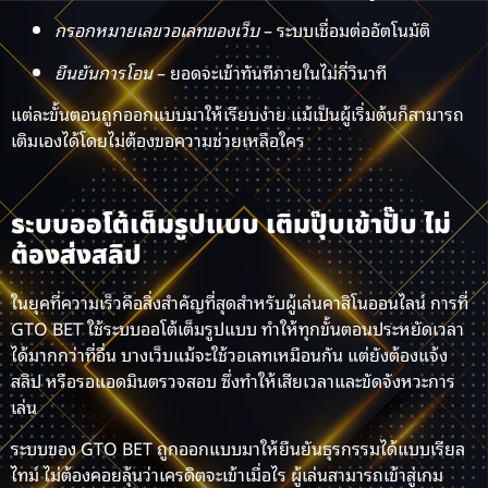
กรอกหมายเลขวอเลทของเว็บ
– ระบบเชื่อมต่ออัตโนมัติ
ยืนยันการโอน
– ยอดจะเข้าทันทีภายในไม่กี่วินาที
แต่ละขั้นตอนถูกออกแบบมาให้เรียบง่าย แม้เป็นผู้เริ่มต้นก็สามารถ
เติมเองได้โดยไม่ต้องขอความช่วยเหลือใคร
ระบบออโต้เต็มรูปแบบ เติมปุ๊บเข้าปั๊บ ไม่
ต้องส่งสลิป
ในยุคที่ความเร็วคือสิ่งสำคัญที่สุดสำหรับผู้เล่นคาสิโนออนไลน์ การที่
GTO BET ใช้ระบบออโต้เต็มรูปแบบ ทำให้ทุกขั้นตอนประหยัดเวลา
ได้มากกว่าที่อื่น บางเว็บแม้จะใช้วอเลทเหมือนกัน แต่ยังต้องแจ้ง
สลิป หรือรอแอดมินตรวจสอบ ซึ่งทำให้เสียเวลาและขัดจังหวะการ
เล่น
ระบบของ GTO BET ถูกออกแบบมาให้ยืนยันธุรกรรมได้แบบเรียล
ไทม์ ไม่ต้องคอยลุ้นว่าเครดิตจะเข้าเมื่อไร ผู้เล่นสามารถเข้าสู่เกม