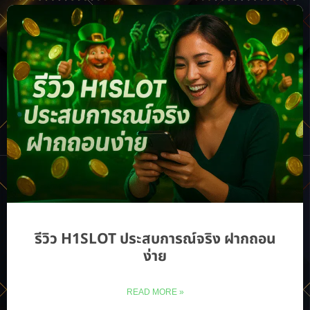
รีวิว H1SLOT ประสบการณ์จริง ฝากถอน
ง่าย
READ MORE »