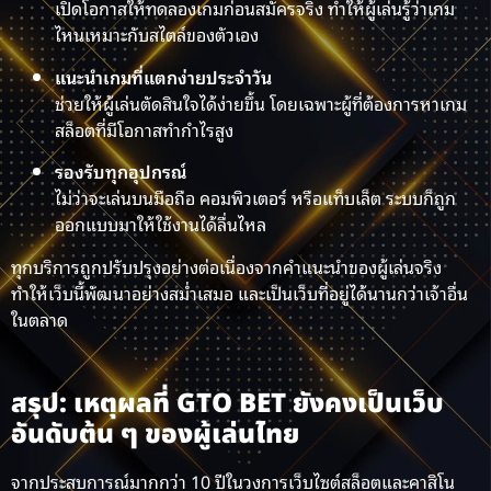
เปิดโอกาสให้ทดลองเกมก่อนสมัครจริง ทำให้ผู้เล่นรู้ว่าเกม
ไหนเหมาะกับสไตล์ของตัวเอง
แนะนำเกมที่แตกง่ายประจำวัน
ช่วยให้ผู้เล่นตัดสินใจได้ง่ายขึ้น โดยเฉพาะผู้ที่ต้องการหาเกม
สล็อตที่มีโอกาสทำกำไรสูง
รองรับทุกอุปกรณ์
ไม่ว่าจะเล่นบนมือถือ คอมพิวเตอร์ หรือแท็บเล็ต ระบบก็ถูก
ออกแบบมาให้ใช้งานได้ลื่นไหล
ทุกบริการถูกปรับปรุงอย่างต่อเนื่องจากคำแนะนำของผู้เล่นจริง
ทำให้เว็บนี้พัฒนาอย่างสม่ำเสมอ และเป็นเว็บที่อยู่ได้นานกว่าเจ้าอื่น
ในตลาด
สรุป: เหตุผลที่ GTO BET ยังคงเป็นเว็บ
อันดับต้น ๆ ของผู้เล่นไทย
จากประสบการณ์มากกว่า 10 ปีในวงการเว็บไซต์สล็อตและคาสิโน