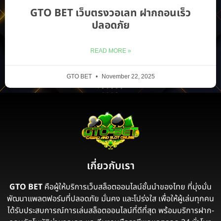
GTO BET เว็บตรงวอเลท ฝากถอนเร็ว
ปลอดภัย
READ MORE »
GTO BET
November 22, 2025
เกี่ยวกับเรา
GTO BET
คือผู้ให้บริการเว็บสล็อตออนไลน์ชั้นนำของไทย ที่มุ่งมั่น
พัฒนาแพลตฟอร์มที่ปลอดภัย มั่นคง และโปร่งใส เพื่อให้ผู้เล่นทุกคน
ได้รับประสบการณ์การเล่นสล็อตออนไลน์ที่ดีที่สุด พร้อมบริการฝาก-