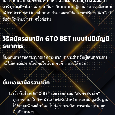
นอกจากนี้เว็บไซต์ยังเปิดให้เล่นทั้ง
สล็อตออนไลน์
,
คาสิโนสด
,
บา
คาร่า
,
เกมยิงปลา
, และเกมอื่น ๆ อีกมากมาย ผู้เล่นสามารถเลือกเกม
ได้ตามความชอบ และฝากถอนผ่านวอเลทได้ครบทุกบริการ โดยไม่มี
ข้อจำกัดด้านจำนวนครั้งต่อวัน
วิธีสมัครสมาชิก GTO BET แบบไม่มีบัญชี
ธนาคาร
ขั้นตอนการสมัครผ่านวอเลทง่ายมาก เหมาะสำหรับผู้เล่นทุกระดับ
แม้ไม่เคยเล่นคาสิโนออนไลน์มาก่อนก็ทำตามได้ทันที
ขั้นตอนสมัครสมาชิก
เข้าเว็บไซต์ GTO BET และเลือกเมนู “สมัครสมาชิก”
คุณจะถูกนำไปยังหน้าแบบฟอร์มสำหรับกรอกข้อมูลพื้นฐาน
ใช้ข้อมูลเพียงเล็กน้อย ไม่ยุ่งยากเหมือนการสมัครแบบผูก
บัญชีธนาคาร