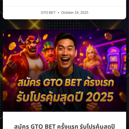
GTO BET
October 16, 2025
สมัคร GTO BET ครั้งแรก รับโปรคุ้มสุดปี