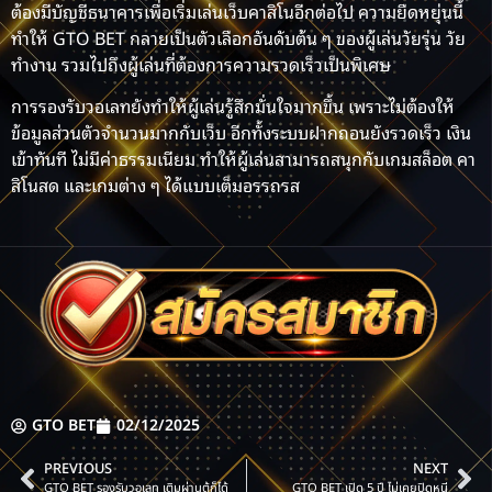
ต้องมีบัญชีธนาคารเพื่อเริ่มเล่นเว็บคาสิโนอีกต่อไป ความยืดหยุ่นนี้
ทำให้ GTO BET กลายเป็นตัวเลือกอันดับต้น ๆ ของผู้เล่นวัยรุ่น วัย
ทำงาน รวมไปถึงผู้เล่นที่ต้องการความรวดเร็วเป็นพิเศษ
การรองรับวอเลทยังทำให้ผู้เล่นรู้สึกมั่นใจมากขึ้น เพราะไม่ต้องให้
ข้อมูลส่วนตัวจำนวนมากกับเว็บ อีกทั้งระบบฝากถอนยังรวดเร็ว เงิน
เข้าทันที ไม่มีค่าธรรมเนียม ทำให้ผู้เล่นสามารถสนุกกับเกมสล็อต คา
สิโนสด และเกมต่าง ๆ ได้แบบเต็มอรรถรส
GTO BET
02/12/2025
PREVIOUS
NEXT
GTO BET รองรับวอเลท เติมผ่านตู้ก็ได้
GTO BET เปิด 5 ปี ไม่เคยปิดหนี